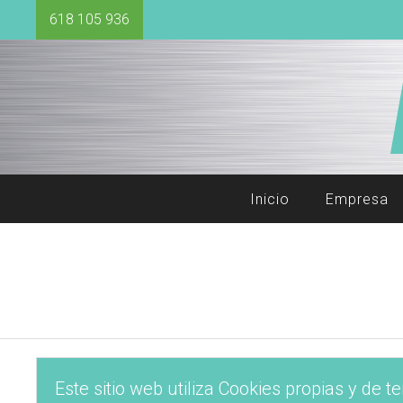
618 105 936
Inicio
Empresa
Este sitio web utiliza Cookies propias y de t