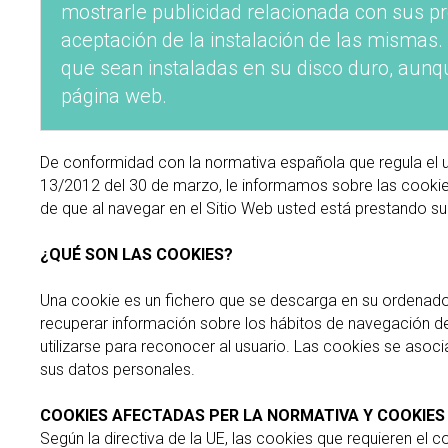
mostrarle publicidad relacionada con sus p
aceptación de la instalación de las mismas. 
que sean instaladas en su disco duro, aunq
página web.
De conformidad con la normativa española que regula el u
13/2012 del 30 de marzo, le informamos sobre las cookies
de que al navegar en el Sitio Web usted está prestando su 
¿QUÉ SON LAS COOKIES?
Una cookie es un fichero que se descarga en su ordenado
recuperar información sobre los hábitos de navegación de
utilizarse para reconocer al usuario. Las cookies se aso
sus datos personales.
COOKIES AFECTADAS PER LA NORMATIVA Y COOKIES
Según la directiva de la UE, las cookies que requieren el c