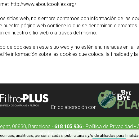
rnet, http://www.aboutcookies.org/.
y los sitios web, no siempre contamos con información de las co
que nuestra página web contiene lo que se denominan elementos
n en nuestro sitio web o a través del mismo.
po de cookies en este sitio web y no estén enumeradas en la lis
rle información sobre las cookies que coloca, la finalidad y l
En colaboración con:
egat, 08830, Barcelona ·
618 105 936
·
Política de Privacidad
-
aColor
Validar:
HTML
·
CSS
cnicas, analíticas, personalizadas, publicitarias y/o de afiliados para finali