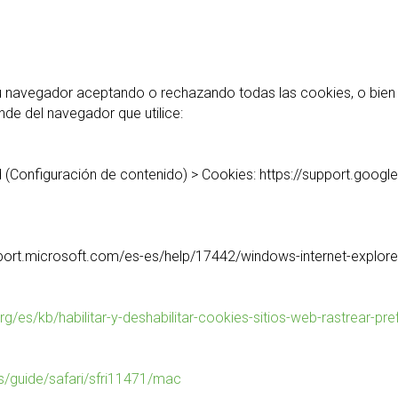
navegador aceptando o rechazando todas las cookies, o bien se
de del navegador que utilice:
d (Configuración de contenido) > Cookies: https://support.go
upport.microsoft.com/es-es/help/17442/windows-internet-explo
org/es/kb/habilitar-y-deshabilitar-cookies-sitios-web-rastrear-pr
s/guide/safari/sfri11471/mac