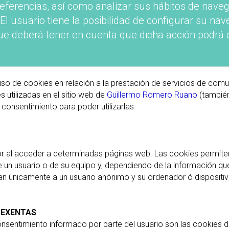
referencias, así como analizar sus hábitos de nave
El usuario tiene la posibilidad de configurar su nav
ue deberá tener en cuenta que dicha acción podrá o
so de cookies en relación a la prestación de servicios de comu
 utilizadas en el sitio web de
Guillermo Romero Ruano
(también
consentimiento para poder utilizarlas.
r al acceder a determinadas páginas web. Las cookies permiten
 un usuario o de su equipo y, dependiendo de la información que
cian únicamente a un usuario anónimo y su ordenador ó disposit
 EXENTAS
onsentimiento informado por parte del usuario son las cookies de